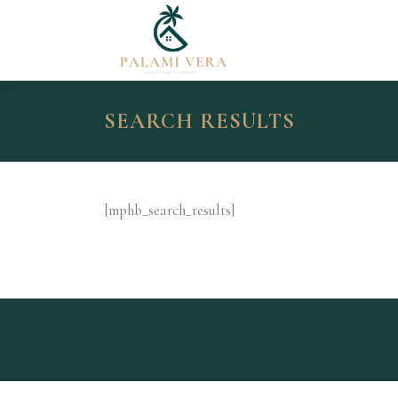
Skip
to
content
SEARCH RESULTS
[mphb_search_results]