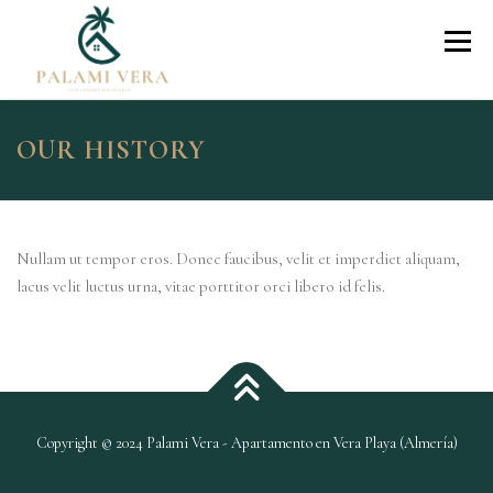
Skip
to
Menu
content
El Apartamento
Reserva Online
OUR HISTORY
Check In Online
Contacto
Nullam ut tempor eros. Donec faucibus, velit et imperdiet aliquam,
lacus velit luctus urna, vitae porttitor orci libero id felis.
Copyright © 2024 Palami Vera - Apartamento en Vera Playa (Almería)