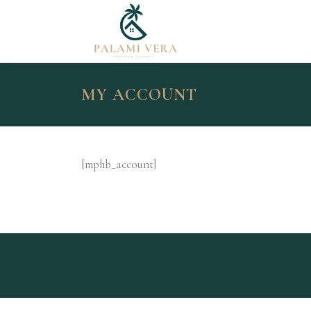
Skip
to
content
MY ACCOUNT
[mphb_account]